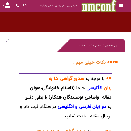
EN
کنفرانس بین المللی پرستاری ، مامایی و مراقبت
کن
:: راهنمای ثبت نام و ارسال مقاله
=>=>
نکات خیلی مهم :
=>
با توجه به
صدور گواهی ها به
زبان
انگلیسی
حتما (
نام،نام خانوادگی،عنوان
مقاله واسامی نویسندگان همکار
) را بطور دقیق
به
دو زبان فارسی و انگلیسی
در هنگام ثبت نام و
ارسال مقاله رعایت نمایید.