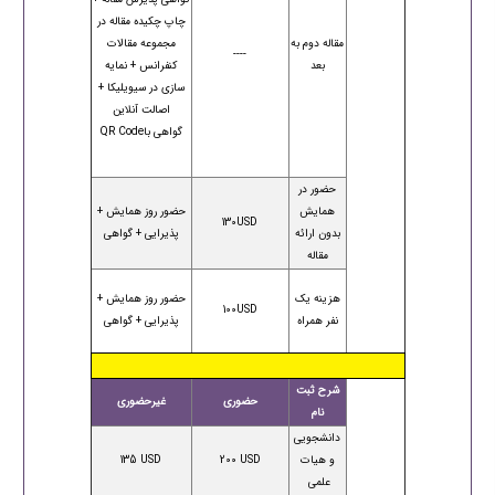
چاپ چکیده مقاله در
مقاله دوم به
مجموعه مقالات
----
بعد
کنفرانس + نمایه
سازی در سیویلیکا +
اصالت آنلاین
گواهی باQR Code
حضور در
همایش
حضور روز همایش +
130USD
بدون ارائه
پذیرایی + گواهی
مقاله
هزینه یک
حضور روز همایش +
100USD
نفر همراه
پذیرایی + گواهی
شرح ثبت
حضوری
غیرحضوری
نام
دانشجویی
و هیات
200 USD
135 USD
علمی