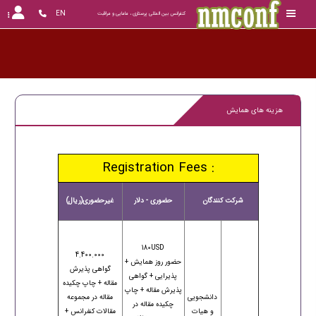
EN
کنفرانس بین المللی پرستاری ، مامایی و مراقبت
هزینه های همایش
Registration Fees :
شرکت کنندگان
حضوری - دلار
غیرحضوری(ریال)
180USD
4.400.000
حضور روز همایش +
گواهی پذیرش
پذیرایی + گواهی
مقاله + چاپ چکیده
پذیرش مقاله + چاپ
دانشجویی
مقاله در مجموعه
چکیده مقاله در
و هیات
مقالات کنفرانس +