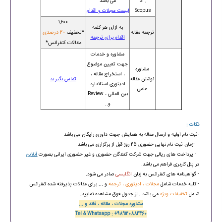
ISI ,
می باشد
Scopus
لیست مجلات و اقدام
1,600
به ازای هر کلمه
*تخفیف
20 درصدی
ترجمه مقاله
اقدام برای ترجمه
مقالات کنفرانس*
مشاوره و خدمات
جهت تعیین موضوع
مشاوره
، استخراج مقاله ،
نوشتن مقاله
تماس بگیرید
ادیتوری استاندارد
علمی
بین المللی ، Review
و..
نکات :
-ثبت نام اولیه و ارسال مقاله به همایش جهت داوری رایگان می باشد.
-زمان ثبت نام نهایی حضوری 25 روز قبل از برگزاری می باشد.
- پرداخت های ریالی جهت شرکت کنندگان حضوری و غیر حضوری ایرانی بصورت
آنلاین
در پنل کاربری فراهم می باشد.
- گواهینامه های کنفرانس به زبان
انگلیسی
صادر می شود.
- کلیه خدمات شامل
مجلات ، ادیتوری ، ترجمه
و ... برای مقالات پذیرفته شده کنفرانس
شامل
تخفیفات ویژه
می باشد . از جدول فوق مشاهده نمایید.
مشاوره مجلات ، مقاله ، فاند و ...
Tel & Whatsapp : +989120884460