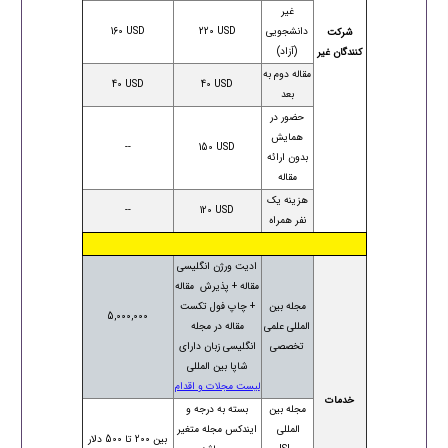
غیر
دانشجویی
220 USD
160 USD
شرکت
(آزاد)
کنندگان غیر
مقاله دوم به
40 USD
40 USD
بعد
حضور در
همایش
--
150 USD
بدون ارائه
مقاله
هزینه یک
--
120 USD
نفر همراه
ادیت ورژن انگلیسی
مقاله + پذیرش مقاله
مجله بین
+ چاپ فول تکست
5,000,000
المللی علمی
مقاله در مجله
تخصصی
انگلیسی زبان دارای
شاپا بین المللی
لیست مجلات و اقدام
خدمات
مجله بین
بسته به درجه و
المللی
ایندکس مجله متغیر
بین 200 تا 500 دلار