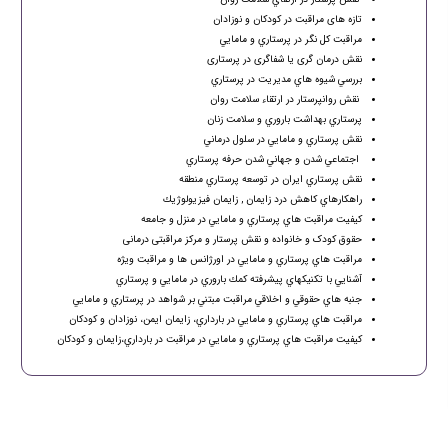
تازه های مراقبت در کودکان و نوزادان
مراقبت كل نگر در پرستاري و مامايي
نقش درمان گری یا شفاگری در پرستاری
بررسي شيوه هاي مديريت در پرستاري
نقش روانپرستار در ارتقاء سلامت روان
پرستاري بهداشت باروري و سلامت زنان
نقش پرستاري و مامايي در سلول درماني
اجتماعي شدن و جهاني شدن حرفه پرستاري
نقش پرستاري ايران در توسعه پرستاري منطقه
راهكارهاي كاهش درد زايمان , زايمان فيزيولوژيك
كيفيت مراقبت هاي پرستاري و مامايي در منزل و جامعه
حقوق کودک و خانواده و نقش پرستار و مرکز مراقبتی درمانی
مراقبت هاي پرستاري و مامايي در اورژانس ها و مراقبت ويژه
آشنايي با تكنيكهاي پيشرفته كمك باروري در مامايي و پرستاري
جنبه هاي حقوقي و اخلاقي مراقبت مبتني بر شواهد در پرستاري و مامايي
مراقبت هاي پرستاري و مامايي در بارداري، زايمان ايمن، نوزادان و كودكان
كيفيت مراقبت هاي پرستاري و مامايي در مراقبت در بارداري،زايمان و كودكان