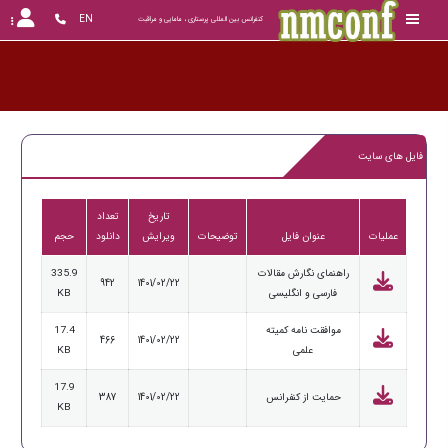
EN
کنفرانس بین المللی پرستاری ، مامایی و مراقبت
فایل های سایت
تاریخ
تعداد
عملیات
عنوان فایل
توضیحات
ویرایش
دانلود
حجم
راهنمای نگارش مقالات
335.9
942
1401/02/22
فارسی و انگلیسی
KB
موافقت نامه کمیته
17.4
466
1401/02/22
علمی
KB
17.9
حمایت از کنفرانس
1401/02/22
387
KB