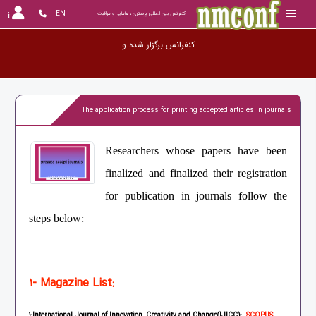
EN
کنفرانس بین المللی پرستاری ، مامایی و مراقبت
کنفرانس برگزار
The application process for printing accepted articles in journals
Researchers whose papers have been
finalized and finalized their registration
for publication in journals follow the
steps below:
1- Magazine List:
1-International Journal of Innovation, Creativity and Change(IJICC)-
SCOPUS