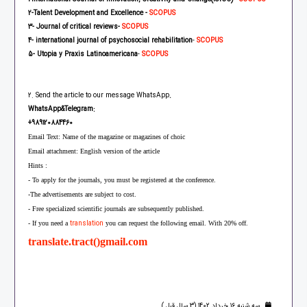
2
-Talent Development and Excellence -
SCOPUS
3
- Journal of critical reviews
-
SCOPUS
4
- international journal of psychosocial rehabilitation
-
SCOPUS
5
-
Utopia y Praxis Latinoamericana
-
SCOPUS
2. Send the article to our message WhatsApp
.
WhatsApp&Telegram:
+
989120884460
Email Text: Name of the magazine or magazines of choic
Email attachment: English version of the article
Hints :
- To apply for the journals, you must be registered at the conference.
-The advertisements are subject to cost.
- Free specialized scientific journals are subsequently published.
translation
- If you need a
you can request the following email. With 20% off.
translate.tract()gmail.com
سه شنبه 16 خرداد 1402 (3 سال قبل )