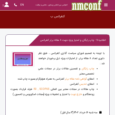
EN
کنفرانس بین المللی پرستاری ، مامایی و مراقبت
کنف
اطلاعیه 11 - چاپ رایگان و امتیاز ویژه جهت 8 مقاله برتر کنفرانس
با توجه به تصمیم شورای سیاست گذاری کنفرانس ، طبق نظر
داوری تعداد 8 مقاله برتر، از امتیازات ویژه ذیل برخوردار خواهند
شد :
چاپ رایگان
و تضمینی مقالات برتر در مجلات علمی
تخصصی معتبر
اعطای
گواهی نامه مقاله برتر
کنفرانس به همراه هولوگرام بصورت چاپ شده
اعطای
تندیس
کنفرانس
چاپ مقالات در مجلات معتبر بین المللی
ISI , SCOPUS
طرف قرارداد بصورت
زودهنگام و
خارج نوبت
با امتیاز و تخفیفات ویژه (مجلات اسکوپوس و تامسون )
سه شنبه 16 خرداد 1402 (3 سال قبل )