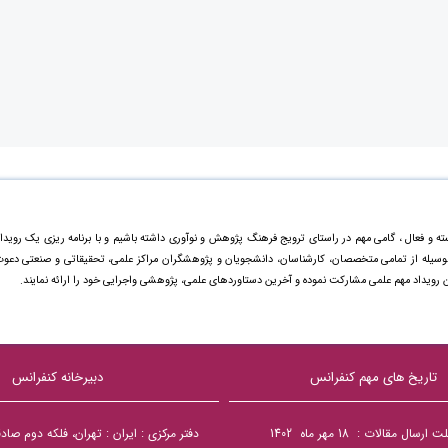
ته و فعال ، گامی مهم در راستای ترویج فرهنگ پژوهش و نوآوری داشته باشیم و با برنامه ریزی یک رویدا
ینوسیله از تمامی متخصصان، کارشناسان، دانشجویان و پژوهشگران مراکز علمی، تحقیقاتی و صنعتی دعو
ن رویداد مهم علمی مشارکت نموده و آخرین دستاورد‌های علمی، پژوهشی واجرایی خود را ارائه نمایند.
تاریخ های مهم کنفرانس
دبیرخانه کنفرانس
ال مقالات : 18 مهر ماه 1402
دفتر مرکزی : ایران : تهران، فلکه دوم صا