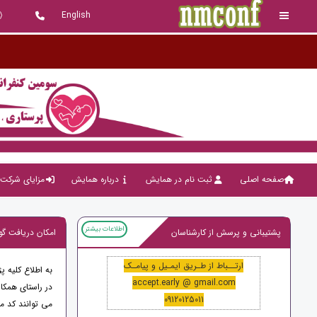
English
ک
صفحه اصلی
ثبت نام در همایش
درباره همایش
مزایای شرکت 
اطلاعات بیشتر
پشتیبانی و پرسش از کارشناسان
امکان دریافت گو
ارتــباط از طـریق ایمـیل و پیامـک
به اطلاع کلیه 
accept.early @ gmail.com
در راستای همکار
09120125011
می توانند کد مقاله را 