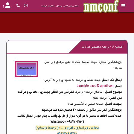
EN
کنفرانس بین المللی پرستاری ، مامایی و مراقبت
اطلاعیه 6 - ترجمه تخصصی مقالات
پژوهشگران محترم جهت ترجمه مقالات طبق مراحل زیر عمل
نمایند :
ارسال یک ایمیل
جهت تقاضای ترجمه به شیوه ی زیر به آدرس
ایمیل
translate.tract @ gmail.com
موضوع ایمیل
: تقاضای ترجمه- از طرف
کنفرانس بین المللی پرستاری ، مامایی و مراقبت
متن ایمیل
: ترجمه مقاله
پیوست ایمیل
: نسخه فارسی یا انگلیسی مقاله
پژوهشگران کنفرانس مذکور از تخفیف 20 درصدی بهره مند می شوند.
جهت کسب اطلاعات بیشتر یا هر گونه سوال از طریق واتساپ پیام خود را ارسال نمائید.
Whatsapp : +989120125011
مجلات ، ویراستاری ، اعزام و ... : ( ترجیحا واتساپ )
+989120884460